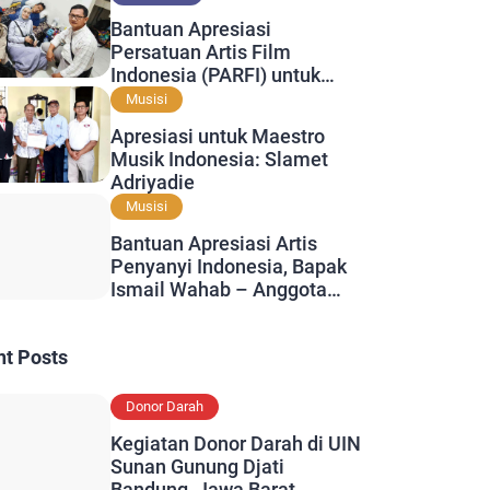
Bantuan Apresiasi
Persatuan Artis Film
Indonesia (PARFI) untuk
Bapak Fahmi Bo
Musisi
Apresiasi untuk Maestro
Musik Indonesia: Slamet
Adriyadie
Musisi
Bantuan Apresiasi Artis
Penyanyi Indonesia, Bapak
Ismail Wahab – Anggota
PAPPRI
nt Posts
Donor Darah
Kegiatan Donor Darah di UIN
Sunan Gunung Djati