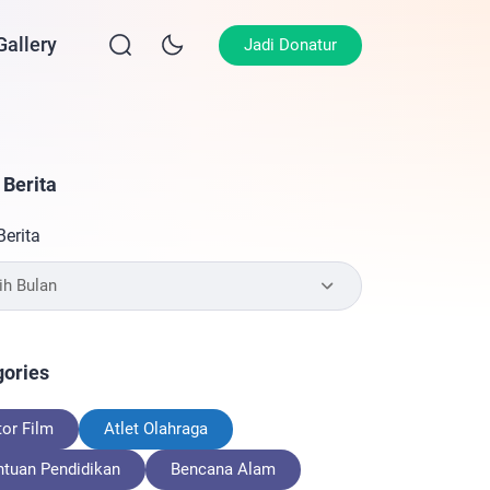
Gallery
Berita
Jadi Donatur
 Berita
Berita
gories
or Film
Atlet Olahraga
ntuan Pendidikan
Bencana Alam