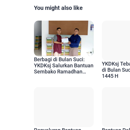
You might also like
Berbagi di Bulan Suci:
YKDKsj Salurkan Bantuan
YKDKsj Teb
Sembako Ramadhan
di Bulan S
1446 H
1445 H