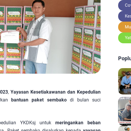
Co
Ke
Mu
Ya
Poplu
2023
,
Yayasan Kesetiakawanan dan Kepedulian
rkan
bantuan paket sembako
di bulan suci
pedulian YKDKsj untuk
meringankan beban
a. Paket sembako disalurkan kepada
yayasan