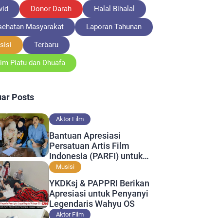
vid
Donor Darah
Halal Bihalal
sehatan Masyarakat
Laporan Tahunan
sisi
Terbaru
tim Piatu dan Dhuafa
ar Posts
Aktor Film
Bantuan Apresiasi
Persatuan Artis Film
Indonesia (PARFI) untuk
Bapak Ismail Sofyan Sani
Musisi
YKDKsj & PAPPRI Berikan
Apresiasi untuk Penyanyi
Legendaris Wahyu OS
Aktor Film