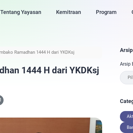
Tentang Yayasan
Kemitraan
Program
Arsip
mbako Ramadhan 1444 H dari YKDKsj
Arsip 
han 1444 H dari YKDKsj
Cate
Akt
Ba