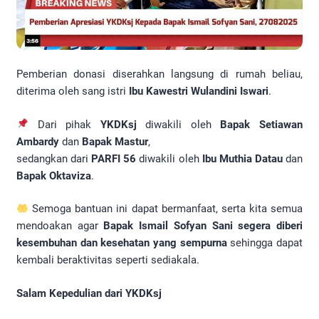
Pemberian donasi diserahkan langsung di rumah beliau,
diterima oleh sang istri
Ibu Kawestri Wulandini Iswari
.
Dari pihak
YKDKsj
diwakili oleh
Bapak Setiawan
Ambardy
dan
Bapak Mastur
,
sedangkan dari
PARFI 56
diwakili oleh
Ibu Muthia Datau
dan
Bapak Oktaviza
.
Semoga bantuan ini dapat bermanfaat, serta kita semua
mendoakan agar
Bapak Ismail Sofyan Sani segera diberi
kesembuhan dan kesehatan yang sempurna
sehingga dapat
kembali beraktivitas seperti sediakala.
Salam Kepedulian dari YKDKsj