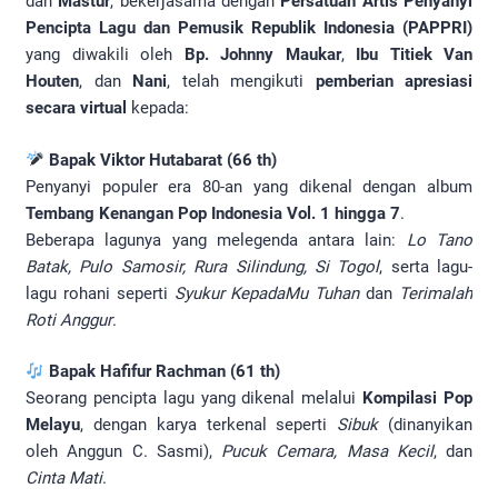
dan
Mastur
, bekerjasama dengan
Persatuan Artis Penyanyi
Pencipta Lagu dan Pemusik Republik Indonesia (PAPPRI)
yang diwakili oleh
Bp. Johnny Maukar
,
Ibu Titiek Van
Houten
, dan
Nani
, telah mengikuti
pemberian apresiasi
secara virtual
kepada:
Bapak Viktor Hutabarat (66 th)
Penyanyi populer era 80-an yang dikenal dengan album
Tembang Kenangan Pop Indonesia Vol. 1 hingga 7
.
Beberapa lagunya yang melegenda antara lain:
Lo Tano
Batak, Pulo Samosir, Rura Silindung, Si Togol
, serta lagu-
lagu rohani seperti
Syukur KepadaMu Tuhan
dan
Terimalah
Roti Anggur
.
Bapak Hafifur Rachman (61 th)
Seorang pencipta lagu yang dikenal melalui
Kompilasi Pop
Melayu
, dengan karya terkenal seperti
Sibuk
(dinanyikan
oleh Anggun C. Sasmi),
Pucuk Cemara, Masa Kecil
, dan
Cinta Mati
.