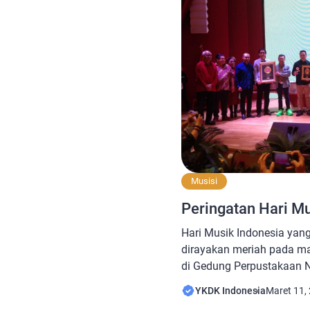
Musisi
Peringatan Hari M
Hari Musik Indonesia yang
dirayakan meriah pada m
di Gedung Perpustakaan N
dengan mengusung tema
YKDK Indonesia
Maret 11,
INDONESIA 2020 Acara ini