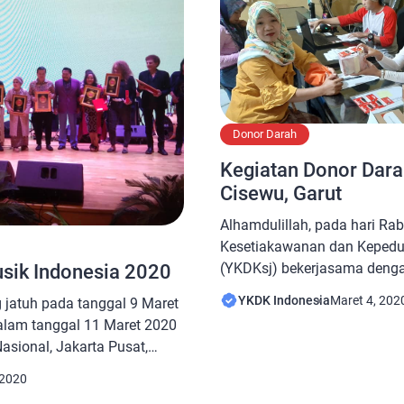
Donor Darah
Kegiatan Donor Dar
Cisewu, Garut
Alhamdulillah, pada hari Ra
Kesetiakawanan dan Kepedul
(YKDKsj) bekerjasama denga
usik Indonesia 2020
Kecamatan Cisewu, Kabupate
YKDK Indonesia
Maret 4, 202
 jatuh pada tanggal 9 Maret
Kabupaten Garut telah mela
alam tanggal 11 Maret 2020
Darah Sukarela. Dari kegiat
asional, Jakarta Pusat,
satu hari ini berhasil terku
: ANUGERAH BAKTI MUSIK
darah. Kegiatan ini diikuti
 2020
 berlangsung sangat meriah,
serta pegawai di […]