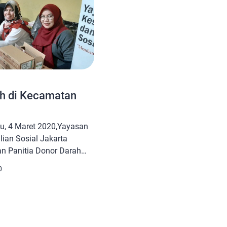
ah di Kecamatan
bu, 4 Maret 2020,Yayasan
ian Sosial Jakarta
n Panitia Donor Darah
n Garut serta PMI
0
ksanakan kegiatan Donor
an donor darah selama
mpul sebanyak 278 labu
 oleh masyarakat umum